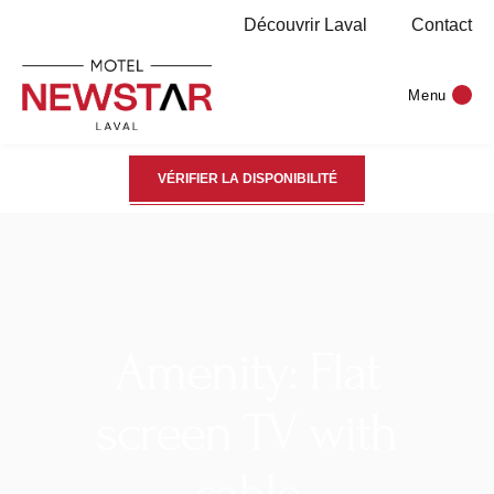
Découvrir Laval
Contact
Menu
VÉRIFIER LA DISPONIBILITÉ
Amenity: Flat
screen TV with
cable