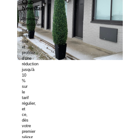
Club
Newstar
Réservez
directement
sur
notre
site
et
profitez
d’une
réduction
jusqu'à
Chambres
10
standards
%
sur
•
le
Capacité
tarif
2
régulier,
à
et
4
ce,
personnes
dès
•
votre
Superficie
premier
de
séjour.
294